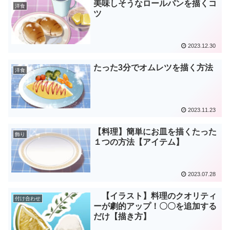
美味しそうなロールパンを描くコ
洋食
ツ
2023.12.30
たった3分でオムレツを描く方法
洋食
2023.11.23
【料理】簡単にお皿を描くたった
飾り
１つの方法【アイテム】
2023.07.28
【イラスト】料理のクオリティ
付け合わせ
ーが劇的アップ！〇〇を追加する
だけ【描き方】